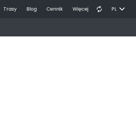
EXPAND_MORE
autorenew
Trasy
Blog
Cennik
Więcej
PL