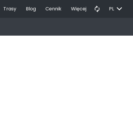
EXPAND_MORE
autorenew
Trasy
Blog
Cennik
Więcej
PL