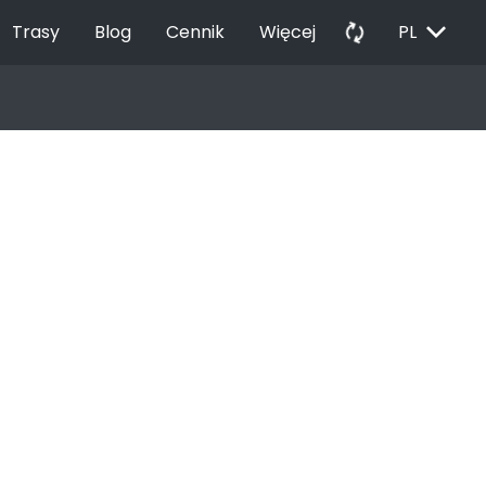
EXPAND_MORE
autorenew
Trasy
Blog
Cennik
Więcej
PL