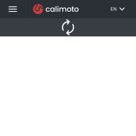
menu
EXPAND_MORE
EN
autorenew