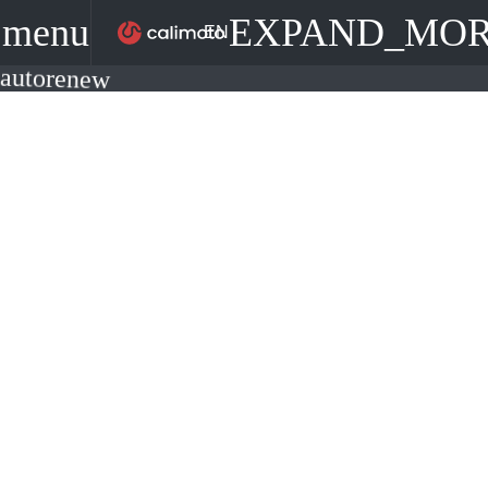
menu
EXPAND_MO
EN
autorenew