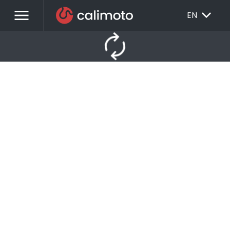
menu
EXPAND_MORE
EN
autorenew